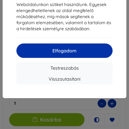
3MK Foil ARC+FS Samsung M127 M12 teljes kijelzős
Weboldalunkon sütiket használunk. Egyesek
fólia
elengedhetetlenek az oldal megfelelő
működéséhez, míg mások segítenek a
Alkalmas:
Samsung Galaxy M12
forgalom elemzésében, valamint a tartalom és
Leírás és specifikáció
a hirdetések személyre szabásában.
3 990 Ft
3 591 Ft
Elfogadom
Ár ÁFA nelkül
2 827 Ft
Testreszabás
-10%
Kedvezmény kuponnal
EXTRA10
Kosárba
Visszautasítani
Raktáron 1 darab
-
+
Kosárba