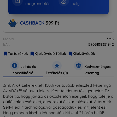
megrendelés
hely
CASHBACK
399 Ft
Márka
3MK
EAN
5903108351942
Tartozékok
Kijelzővédő fóliák
Kijelzővédők
Leírás és
Kedvezményes
specifikáció
Értékelés (0)
csomag
3mk Arc+ Lekerekített 150% -os továbbfejlesztett képernyő
Az ARC+™ válasz a lekerekített telefontartók igényeire. Ez
biztosítja, hogy javítsa az okostelefon esélyeit, hogy túlélje a
gátlástalan eséseket, dudorokat és karcolásokat. A termék
Self-Heal™ technológiával gazdagodik - és mit jelent ez?
Hogy minden kisebb kár spontán kitisztul 24 órán belül!