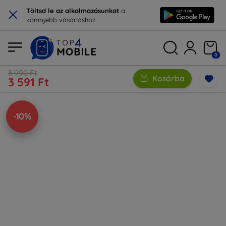
×
Töltsd le az alkalmazásunkat
a
könnyebb vásárláshoz.
0
3 990 Ft
Kosárba
3 591 Ft
-10%