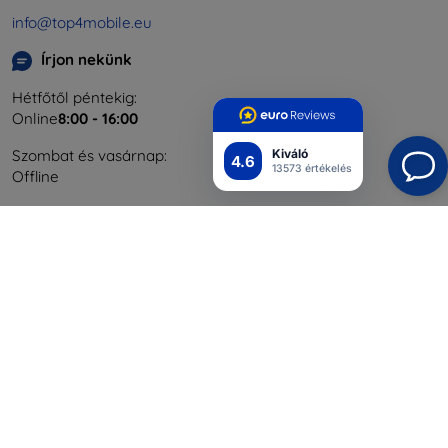
info@top4mobile.eu
Írjon nekünk
Hétfőtől péntekig:
Online
8:00 - 16:00
Kiváló
Szombat és vasárnap:
4.6
13573 értékelés
Offline
Bevásárlás
Szállítás & Fizetés
Blog
Cashback
Áru visszaküldése
Reklamáció