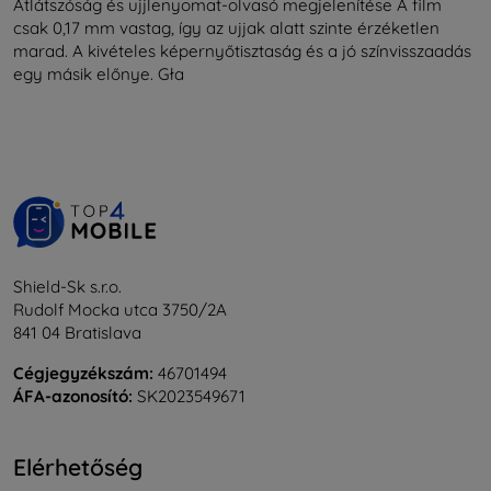
Átlátszóság és ujjlenyomat-olvasó megjelenítése A film
csak 0,17 mm vastag, így az ujjak alatt szinte érzéketlen
marad. A kivételes képernyőtisztaság és a jó színvisszaadás
egy másik előnye. Gła
Shield-Sk s.r.o.
Rudolf Mocka utca 3750/2A
841 04 Bratislava
Cégjegyzékszám:
46701494
ÁFA-azonosító:
SK2023549671
Elérhetőség