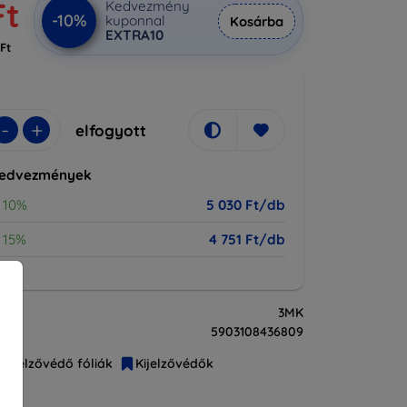
Ft
Kedvezmény
-10%
kuponnal
Kosárba
EXTRA10
 Ft
-
+
elfogyott
kedvezmények
10%
5 030 Ft/db
15%
4 751 Ft/db
3MK
5903108436809
Kijelzővédő fóliák
Kijelzővédők