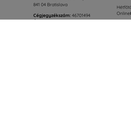
841 04 Bratislava
Hétfőtő
Online
Cégjegyzékszám:
46701494
ÁFA-azonosító:
SK2023549671
Szomba
Offline
©
2026
top4mobile.hu. Minden jog fenntartva.