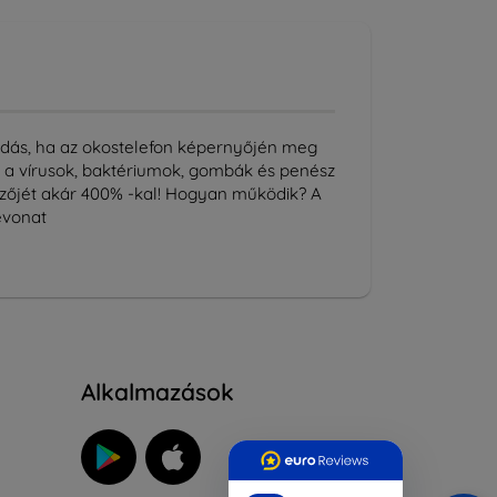
oldás, ha az okostelefon képernyőjén meg
a a vírusok, baktériumok, gombák és penész
jelzőjét akár 400% -kal! Hogyan működik? A
evonat
Alkalmazások