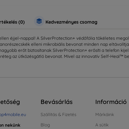
rtékelés (0)
Kedvezményes csomag
llen éjjel-nappal! A SilverProtection+ védőfólia tökéletes meg
nanorészecskék elleni mikrobiális bevonat minden nap eltávolítj
nagyobb erőt biztosítanak SilverProtection+ erősíti a telefon ki
 réteg az ütközésgátló bevonat. Mivel az innovatív Self-Heal™ b
hetőség
Bevásárlás
Információ
op4mobile.eu
Szállítás & Fizetés
Márkáink
Blog
A sütik
jon nekünk