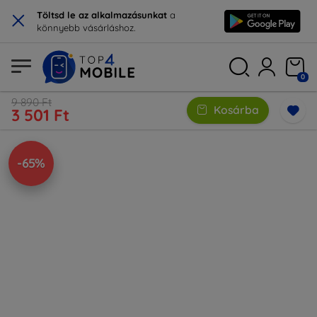
×
Töltsd le az alkalmazásunkat
a
könnyebb vásárláshoz.
0
9 890 Ft
Kosárba
3 501 Ft
-65%