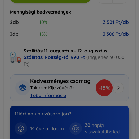
Mennyiségi kedvezmények
2db
10%
3 501 Ft/db
3db+
15%
3 306 Ft/db
Szállítás 11. augusztus - 12. augusztus
Szállítási költség-tól
990 Ft
(Ingyenes 30 000
Ft)
Kedvezményes csomag
-15%
Tokok + Kijelzővédők
Több információ
Miért nálunk vásároljon?
30
napig
14
éve a piacon
visszaküldheted