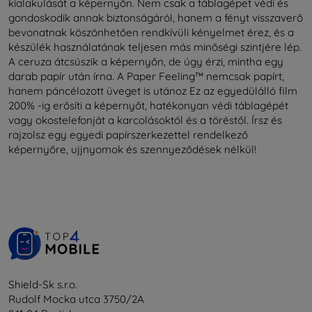
kialakulását a képernyőn. Nem csak a táblagépet védi és
gondoskodik annak biztonságáról, hanem a fényt visszaverő
bevonatnak köszönhetően rendkívüli kényelmet érez, és a
készülék használatának teljesen más minőségi szintjére lép.
A ceruza átcsúszik a képernyőn, de úgy érzi, mintha egy
darab papír után írna. A Paper Feeling™ nemcsak papírt,
hanem páncélozott üveget is utánoz Ez az egyedülálló film
200% -ig erősíti a képernyőt, hatékonyan védi táblagépét
vagy okostelefonját a karcolásoktól és a töréstől. Írsz és
rajzolsz egy egyedi papírszerkezettel rendelkező
képernyőre, ujjnyomok és szennyeződések nélkül!
Shield-Sk s.r.o.
Rudolf Mocka utca 3750/2A