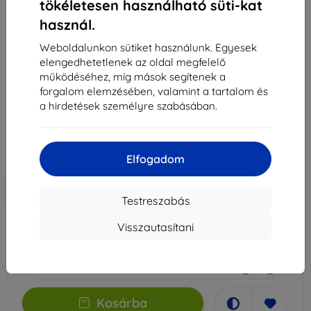
tökéletesen használható süti-kat
használ.
3MK PaperFeeling Lenovo Tab M7 7" 2 db fólia
Weboldalunkon sütiket használunk. Egyesek
Alkalmas:
Lenovo Tab M7
elengedhetetlenek az oldal megfelelő
működéséhez, míg mások segítenek a
Leírás és specifikáció
forgalom elemzésében, valamint a tartalom és
a hirdetések személyre szabásában.
9 890 Ft
3 501 Ft
Ár ÁFA nelkül
2 756 Ft
Elfogadom
-10%
Kedvezmény kuponnal
EXTRA10
Kosárba
Testreszabás
Visszautasítani
Raktáron 2 darab
-
+
Kosárba