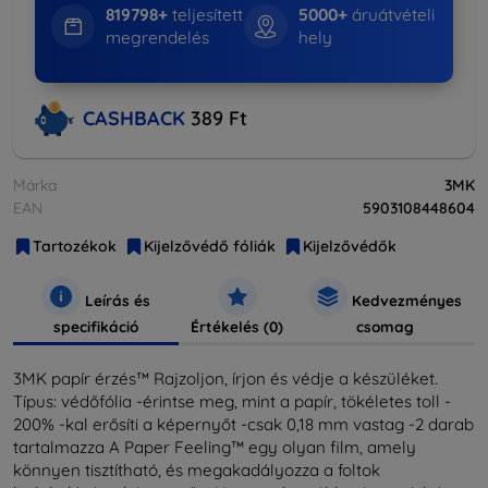
819798+
teljesített
5000+
áruátvételi
megrendelés
hely
CASHBACK
389 Ft
Márka
3MK
EAN
5903108448604
Tartozékok
Kijelzővédő fóliák
Kijelzővédők
Leírás és
Kedvezményes
specifikáció
Értékelés (0)
csomag
3MK papír érzés™ Rajzoljon, írjon és védje a készüléket.
Típus: védőfólia -érintse meg, mint a papír, tökéletes toll -
200% -kal erősíti a képernyőt -csak 0,18 mm vastag -2 darab
tartalmazza A Paper Feeling™ egy olyan film, amely
könnyen tisztítható, és megakadályozza a foltok