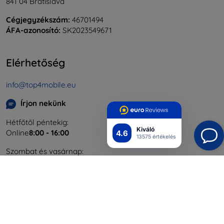
841 04 Bratislava
Cégjegyzékszám:
46701494
ÁFA-azonosító:
SK2023549671
Elérhetőség
info@top4mobile.eu
Írjon nekünk
Hétfőtől péntekig:
Kiváló
Online
8:00 - 16:00
4.6
13575 értékelés
Szombat és vasárnap:
Offline
Bevásárlás
Szállítás & Fizetés