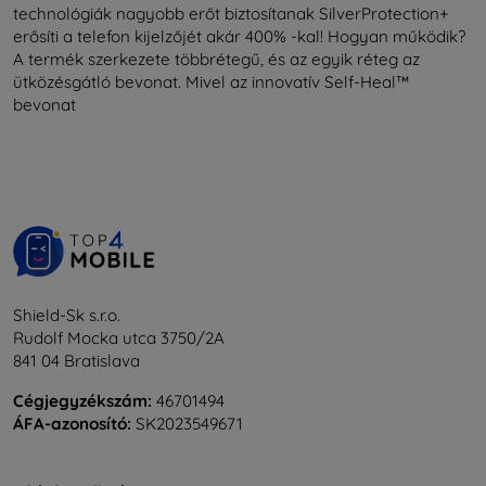
technológiák nagyobb erőt biztosítanak SilverProtection+
erősíti a telefon kijelzőjét akár 400% -kal! Hogyan működik?
A termék szerkezete többrétegű, és az egyik réteg az
ütközésgátló bevonat. Mivel az innovatív Self-Heal™
bevonat
Shield-Sk s.r.o.
Rudolf Mocka utca 3750/2A
841 04 Bratislava
Cégjegyzékszám:
46701494
ÁFA-azonosító:
SK2023549671