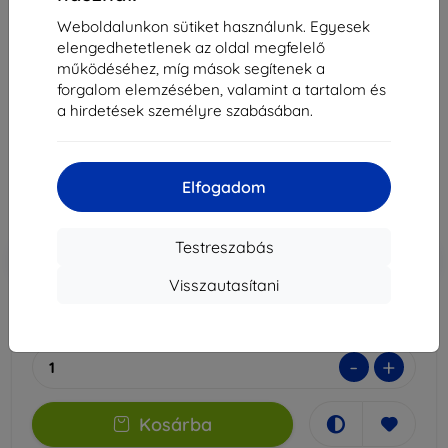
3MK Silver Protect+ Motorola Moto G51 5G nedves
Weboldalunkon sütiket használunk. Egyesek
felhelyezésű antimikrobiális fólia
elengedhetetlenek az oldal megfelelő
működéséhez, míg mások segítenek a
Alkalmas:
Motorola Moto G51
forgalom elemzésében, valamint a tartalom és
Leírás és specifikáció
a hirdetések személyre szabásában.
5 589 Ft
2 241 Ft
Elfogadom
Ár ÁFA nelkül
1 764 Ft
Testreszabás
-10%
Kedvezmény kuponnal
EXTRA10
Kosárba
Visszautasítani
Raktáron 2 darab
-
+
Kosárba