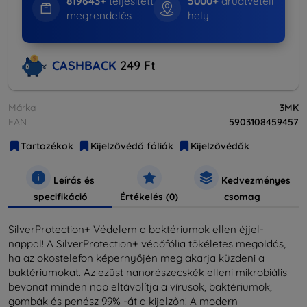
819643+
teljesített
5000+
áruátvételi
megrendelés
hely
CASHBACK
249 Ft
Márka
3MK
EAN
5903108459457
Tartozékok
Kijelzővédő fóliák
Kijelzővédők
Leírás és
Kedvezményes
specifikáció
Értékelés (0)
csomag
SilverProtection+ Védelem a baktériumok ellen éjjel-
nappal! A SilverProtection+ védőfólia tökéletes megoldás,
ha az okostelefon képernyőjén meg akarja küzdeni a
baktériumokat. Az ezüst nanorészecskék elleni mikrobiális
bevonat minden nap eltávolítja a vírusok, baktériumok,
gombák és penész 99% -át a kijelzőn! A modern