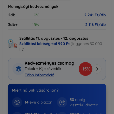
Mennyiségi kedvezmények
2db
10%
2 241 Ft/db
3db+
15%
2 116 Ft/db
Szállítás 11. augusztus - 12. augusztus
Szállítási költség-tól
990 Ft
(Ingyenes 30 000
Ft)
Kedvezményes csomag
-15%
Tokok + Kijelzővédők
Több információ
Miért nálunk vásároljon?
30
napig
14
éve a piacon
visszaküldheted