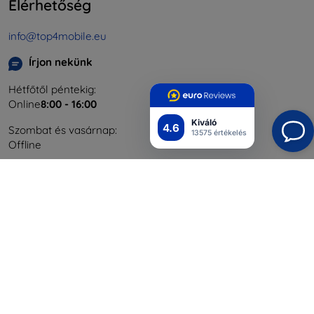
Elérhetőség
info@top4mobile.eu
Írjon nekünk
Hétfőtől péntekig:
Online
8:00 - 16:00
Kiváló
4.6
Szombat és vasárnap:
13575 értékelés
Offline
Bevásárlás
Szállítás & Fizetés
Blog
Cashback
Áru visszaküldése