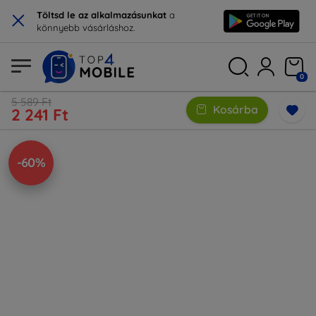
×
Töltsd le az alkalmazásunkat
a
könnyebb vásárláshoz.
0
5 589 Ft
Kosárba
2 241 Ft
-60%