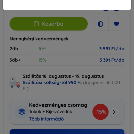
-
+
Kosárba
Mennyiségi kedvezmények
2db
10%
3 591 Ft/db
3db+
15%
3 391 Ft/db
Szállítás 18. augusztus - 19. augusztus
Szállítási költség-tól
990 Ft
(Ingyenes 30 000
Ft)
Kedvezményes csomag
-15%
Tokok + Kijelzővédők
Több információ