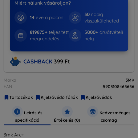
Miért nálunk vásároljon?
30
napig
14
éve a piacon
visszaküldheted
819875+
teljesített
5000+
áruátvételi
megrendelés
hely
CASHBACK
399 Ft
Márka
3MK
EAN
5903108465656
Tartozékok
Kijelzővédő fóliák
Kijelzővédők
Leírás és
Kedvezményes
specifikáció
Értékelés (0)
csomag
3mk Arc+