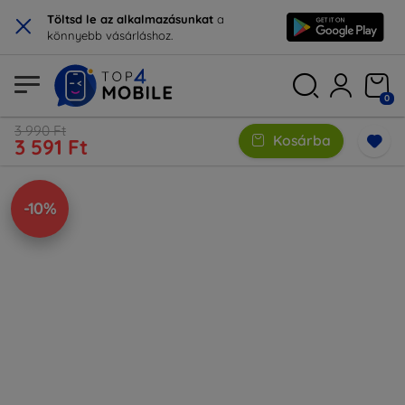
×
Töltsd le az alkalmazásunkat
a
könnyebb vásárláshoz.
0
3 990 Ft
Kosárba
3 591 Ft
-10%