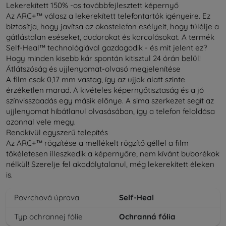
Lekerekített 150% -os továbbfejlesztett képernyő
Az ARC+™ válasz a lekerekített telefontartók igényeire. Ez
biztosítja, hogy javítsa az okostelefon esélyeit, hogy túlélje a
gátlástalan eséseket, dudorokat és karcolásokat. A termék
Self-Heal™ technológiával gazdagodik - és mit jelent ez?
Hogy minden kisebb kár spontán kitisztul 24 órán belül!
Átlátszóság és ujjlenyomat-olvasó megjelenítése
A film csak 0,17 mm vastag, így az ujjak alatt szinte
érzéketlen marad. A kivételes képernyőtisztaság és a jó
színvisszaadás egy másik előnye. A sima szerkezet segít az
ujjlenyomat hibátlanul olvasásában, így a telefon feloldása
azonnal vele megy.
Rendkívül egyszerű telepítés
Az ARC+™ rögzítése a mellékelt rögzítő géllel a film
tökéletesen illeszkedik a képernyőre, nem kívánt buborékok
nélkül! Szerelje fel akadálytalanul, még lekerekített éleken
is.
Povrchová úprava
Self-Heal
Typ ochrannej fólie
Ochranná fólia