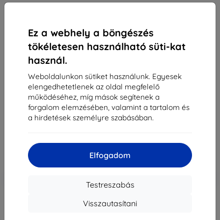
Ez a webhely a böngészés
tökéletesen használható süti-kat
használ.
Fólia 3MK ARC+ FS Xiaomi POCO X4 Pro 5G
Fullscreen
Weboldalunkon sütiket használunk. Egyesek
elengedhetetlenek az oldal megfelelő
Alkalmas:
Xiaomi POCO X4 Pro
működéséhez, míg mások segítenek a
Leírás és specifikáció
forgalom elemzésében, valamint a tartalom és
a hirdetések személyre szabásában.
3 990 Ft
3 591 Ft
Ár ÁFA nelkül
2 827 Ft
Elfogadom
-10%
Kedvezmény kuponnal
EXTRA10
Kosárba
Testreszabás
Visszautasítani
Külső raktáron > 5 db