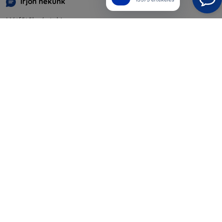
Írjon nekünk
Hétfőtől péntekig:
Online
8:00 - 16:00
Szombat és vasárnap:
Offline
Bevásárlás
Szállítás & Fizetés
Blog
Cashback
Áru visszaküldése
Reklamáció
Kapcsolat
Nagykereskedelmi