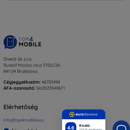
Shield-Sk s.r.o.
Rudolf Mocka utca 3750/2A
841 04 Bratislava
Cégjegyzékszám:
46701494
ÁFA-azonosító:
SK2023549671
Elérhetőség
info@top4mobile.eu
Kiváló
4.6
13575 értékelés