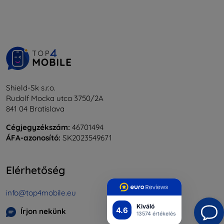
Shield-Sk s.r.o.
Rudolf Mocka utca 3750/2A
841 04 Bratislava
Cégjegyzékszám:
46701494
ÁFA-azonosító:
SK2023549671
Elérhetőség
info@top4mobile.eu
Kiváló
4.6
Írjon nekünk
13574 értékelés