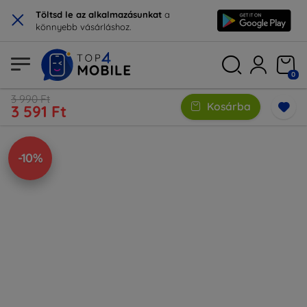
×
Töltsd le az alkalmazásunkat
a
könnyebb vásárláshoz.
0
3 990 Ft
Kosárba
3 591 Ft
-10%