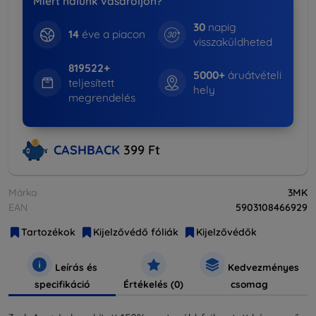
Miért nálunk vásároljon?
30
napig
14
éve a piacon
visszaküldheted
819522+
5000+
áruátvételi
teljesített
hely
megrendelés
CASHBACK
399 Ft
Márka
3MK
EAN
5903108466929
Tartozékok
Kijelzővédő fóliák
Kijelzővédők
Leírás és
Kedvezményes
specifikáció
Értékelés (0)
csomag