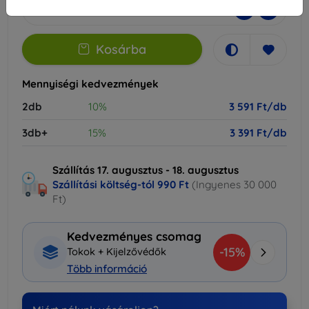
-
+
Kosárba
Mennyiségi kedvezmények
2db
10%
3 591 Ft/db
3db+
15%
3 391 Ft/db
Szállítás 17. augusztus - 18. augusztus
Szállítási költség-tól
990 Ft
(Ingyenes 30 000
Ft)
Kedvezményes csomag
-15%
Tokok + Kijelzővédők
Több információ