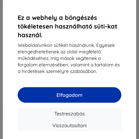
Ez a webhely a böngészés
tökéletesen használható süti-kat
használ.
3MK Folia ARC+ FS Motorola Moto G22 teljes
kijelzős fólia
Weboldalunkon sütiket használunk. Egyesek
elengedhetetlenek az oldal megfelelő
Alkalmas:
Motorola Moto G22
működéséhez, míg mások segítenek a
Leírás és specifikáció
forgalom elemzésében, valamint a tartalom és
a hirdetések személyre szabásában.
3 990 Ft
3 591 Ft
Elfogadom
Ár ÁFA nelkül
2 827 Ft
-10%
Kedvezmény kuponnal
EXTRA10
Kosárba
Testreszabás
Visszautasítani
Külső raktáron > 5 db