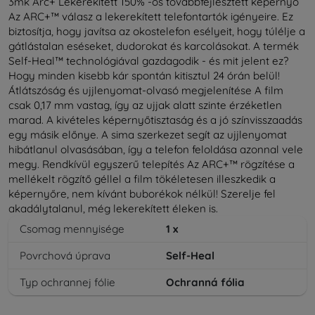
3mk Arc+ Lekerekített 150% -os továbbfejlesztett képernyő
Az ARC+™ válasz a lekerekített telefontartók igényeire. Ez
biztosítja, hogy javítsa az okostelefon esélyeit, hogy túlélje a
gátlástalan eséseket, dudorokat és karcolásokat. A termék
Self-Heal™ technológiával gazdagodik - és mit jelent ez?
Hogy minden kisebb kár spontán kitisztul 24 órán belül!
Átlátszóság és ujjlenyomat-olvasó megjelenítése A film
csak 0,17 mm vastag, így az ujjak alatt szinte érzéketlen
marad. A kivételes képernyőtisztaság és a jó színvisszaadás
egy másik előnye. A sima szerkezet segít az ujjlenyomat
hibátlanul olvasásában, így a telefon feloldása azonnal vele
megy. Rendkívül egyszerű telepítés Az ARC+™ rögzítése a
mellékelt rögzítő géllel a film tökéletesen illeszkedik a
képernyőre, nem kívánt buborékok nélkül! Szerelje fel
akadálytalanul, még lekerekített éleken is.
Csomag mennyisége
1
x
Povrchová úprava
Self-Heal
Typ ochrannej fólie
Ochranná fólia