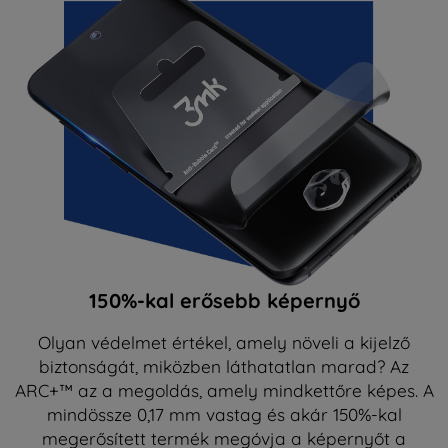
150%-kal erősebb képernyő
Olyan védelmet értékel, amely növeli a kijelző
biztonságát, miközben láthatatlan marad? Az
ARC+™ az a megoldás, amely mindkettőre képes. A
mindössze 0,17 mm vastag és akár 150%-kal
megerősített termék megóvja a képernyőt a