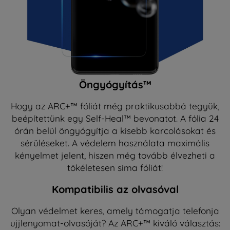
Öngyógyítás™
Hogy az ARC+™ fóliát még praktikusabbá tegyük,
beépítettünk egy Self-Heal™ bevonatot. A fólia 24
órán belül öngyógyítja a kisebb karcolásokat és
sérüléseket. A védelem használata maximális
kényelmet jelent, hiszen még tovább élvezheti a
tökéletesen sima fóliát!
Kompatibilis az olvasóval
Olyan védelmet keres, amely támogatja telefonja
ujjlenyomat-olvasóját? Az ARC+™ kiváló választás: