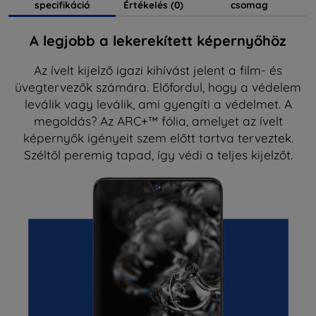
specifikáció
Értékelés (0)
csomag
A legjobb a lekerekített képernyőhöz
Az ívelt kijelző igazi kihívást jelent a film- és
üvegtervezők számára. Előfordul, hogy a védelem
leválik vagy leválik, ami gyengíti a védelmet. A
megoldás? Az ARC+™ fólia, amelyet az ívelt
képernyők igényeit szem előtt tartva terveztek.
Széltől peremig tapad, így védi a teljes kijelzőt.