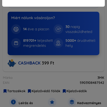
Több információ
Miért nálunk vásároljon?
30
napig
14
éve a piacon
visszaküldheted
819701+
teljesített
5000+
áruátvételi
megrendelés
hely
CASHBACK
399 Ft
Márka
3MK
EAN
5903108487542
Tartozékok
Kijelzővédő fóliák
Kijelzővédők
Leírás és
Kedvezményes