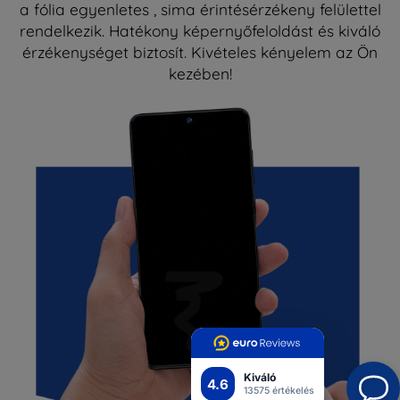
a fólia egyenletes , sima érintésérzékeny felülettel
rendelkezik. Hatékony képernyőfeloldást és kiváló
érzékenységet biztosít. Kivételes kényelem az Ön
kezében!
Kiváló
4.6
13575 értékelés