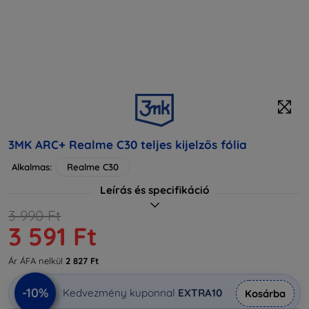
3MK ARC+ Realme C30 teljes kijelzős fólia
Alkalmas:
Realme C30
Leírás és specifikáció
3 990 Ft
3 591 Ft
Ár ÁFA nelkül
2 827 Ft
-10%
Kedvezmény kuponnal
EXTRA10
Kosárba