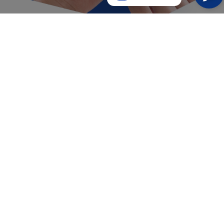
Félig nedves szerelvény
Kiváló tapadás a kijelzőhöz
Self-Heal™ technológia
A film tovább tart
150%-kal növeli a képernyőt
És ugyanakkor nem fogod érezni a képernyőn.