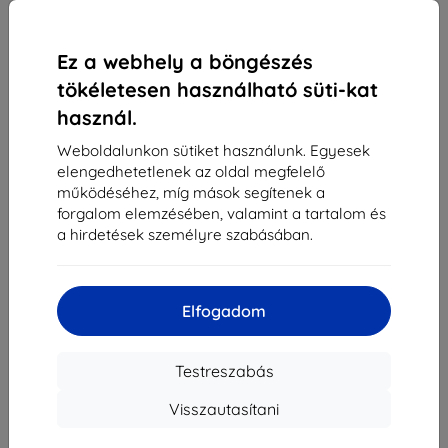
Külső raktáron > 5 db
Ez a webhely a böngészés
-
+
tökéletesen használható süti-kat
használ.
Kosárba
Weboldalunkon sütiket használunk. Egyesek
elengedhetetlenek az oldal megfelelő
működéséhez, míg mások segítenek a
Mennyiségi kedvezmények
forgalom elemzésében, valamint a tartalom és
2db
10%
3 591 Ft/db
a hirdetések személyre szabásában.
3db+
15%
3 391 Ft/db
Elfogadom
Szállítás 18. augusztus - 19. augusztus
Szállítási költség-tól
990 Ft
(Ingyenes 30 000
Ft)
Testreszabás
Visszautasítani
Kedvezményes csomag
-15%
Tokok + Kijelzővédők