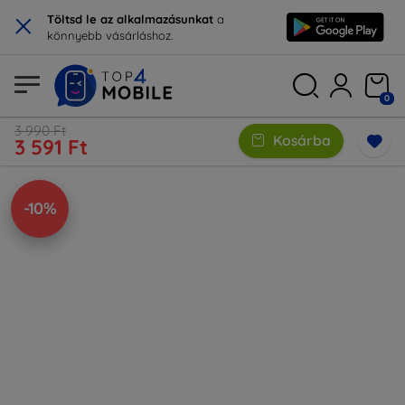
×
Töltsd le az alkalmazásunkat
a
könnyebb vásárláshoz.
0
3 990 Ft
Kosárba
3 591 Ft
-10%