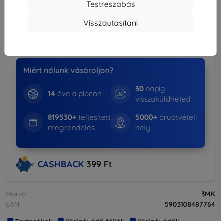
Testreszabás
Kedvezményes csomag
Visszautasítani
-15%
Tokok + Kijelzővédők
Több információ
Miért nálunk vásároljon?
30
napig
14
éve a piacon
visszaküldheted
819530+
teljesített
5000+
áruátvételi
megrendelés
hely
CASHBACK
399 Ft
Márka
3MK
EAN
5903108487764