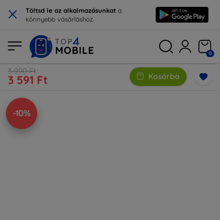
×
Töltsd le az alkalmazásunkat
a
könnyebb vásárláshoz.
0
3 990 Ft
Kosárba
3 591 Ft
-10%