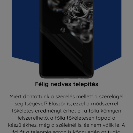
Félig nedves telepítés
Miért döntöttünk a szerelés mellett a szerelőgél
segítségével? Először is, ezzel a módszerrel
tökéletes eredményt érhet el: a fólia könnyen
felszerelhető, a fólia tökéletesen tapad a
készülékhez, még a széleinél is, és nem válik le. A
fóliát a telepítés során is könnyedén át tudja