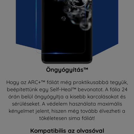
Öngyógyítás™
Hogy az ARC+™ fóliát még praktikusabbá tegyük,
beépítettünk egy Self-Heal™ bevonatot. A fólia 24
órán belül öngyógyítja a kisebb karcolásokat és
sérüléseket. A védelem használata maximális
kényelmet jelent, hiszen még tovább élvezheti a
tökéletesen sima fóliát!
Kompatibilis az olvasóval