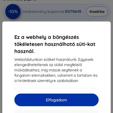
-10%
Kedvezmény kuponnal
EXTRA10
Kosárba
Külső raktáron > 5 db
Ez a webhely a böngészés
-
+
tökéletesen használható süti-kat
használ.
Kosárba
Weboldalunkon sütiket használunk. Egyesek
elengedhetetlenek az oldal megfelelő
Mennyiségi kedvezmények
működéséhez, míg mások segítenek a
2db
10%
3 591 Ft/db
forgalom elemzésében, valamint a tartalom és
a hirdetések személyre szabásában.
3db+
15%
3 391 Ft/db
Szállítás 17. augusztus - 18. augusztus
Elfogadom
Szállítási költség-tól
990 Ft
(Ingyenes 30 000
Ft)