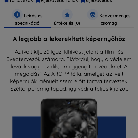
Tartozékok
Kijelzővédő fóliák
Kijelzővédők
Leírás és
Kedvezményes
specifikáció
Értékelés (0)
csomag
A legjobb a lekerekített képernyőhöz
Az ívelt kijelző igazi kihívást jelent a film- és
üvegtervezők számára. Előfordul, hogy a védelem
leválik vagy leválik, ami gyengíti a védelmet. A
megoldás? Az ARC+™ fólia, amelyet az ívelt
képernyők igényeit szem előtt tartva terveztek.
Széltől peremig tapad, így védi a teljes kijelzőt.