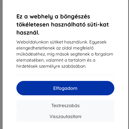
1
-
4
Összes találat
4
.
«
1
»
Ez a webhely a böngészés
tökéletesen használható süti-kat
használ.
Weboldalunkon sütiket használunk. Egyesek
elengedhetetlenek az oldal megfelelő
működéséhez, míg mások segítenek a forgalom
elemzésében, valamint a tartalom és a
Shield-Sk s.r.o.
hirdetések személyre szabásában.
Rudolf Mocka utca 3750/2A
841 04 Bratislava
Cégjegyzékszám:
46701494
Elfogadom
ÁFA-azonosító:
SK2023549671
Testreszabás
Elérhetőség
Visszautasítani
info@top4mobile.eu