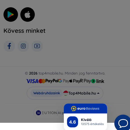
Kövess minket
©
2026
top4mobile.hu. Minden jog fenntartva.
Top4Mobile.hu
Webáruházaink
AI powered by
Eurion
Kiváló
4.6
13575 értékelés