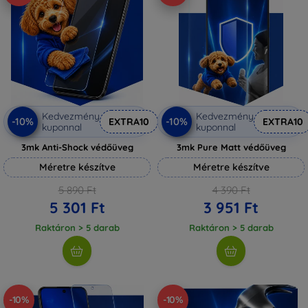
Kedvezmény
Kedvezmény
-10%
-10%
EXTRA10
EXTRA10
kuponnal
kuponnal
3mk Anti-Shock védőüveg
3mk Pure Matt védőüveg
Méretre készítve
Méretre készítve
5 890 Ft
4 390 Ft
5 301 Ft
3 951 Ft
Raktáron > 5 darab
Raktáron > 5 darab
-10%
-10%