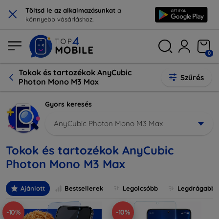
×
Töltsd le az alkalmazásunkat
a
könnyebb vásárláshoz.
0
Tokok és tartozékok AnyCubic
Szűrés
Photon Mono M3 Max
Gyors keresés
AnyCubic Photon Mono M3 Max
Tokok és tartozékok AnyCubic
Photon Mono M3 Max
Ajánlott
Bestsellerek
Legolcsóbb
Legdrágabb
-10%
-10%