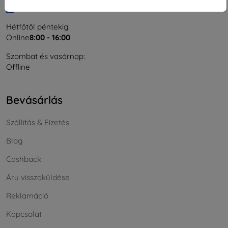
Írjon nekünk
Hétfőtől péntekig:
Online
8:00 - 16:00
Szombat és vasárnap:
Offline
Bevásárlás
Szállítás & Fizetés
Blog
Cashback
Áru visszaküldése
Reklamáció
Kapcsolat