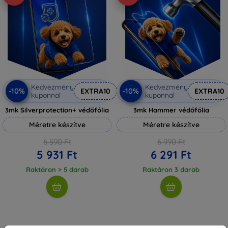
Kedvezmény
Kedvezmény
-10%
-10%
EXTRA10
EXTRA10
kuponnal
kuponnal
3mk Silverprotection+ védőfólia
3mk Hammer védőfólia
Méretre készítve
Méretre készítve
6 590 Ft
6 990 Ft
5 931 Ft
6 291 Ft
Raktáron > 5 darab
Raktáron 3 darab