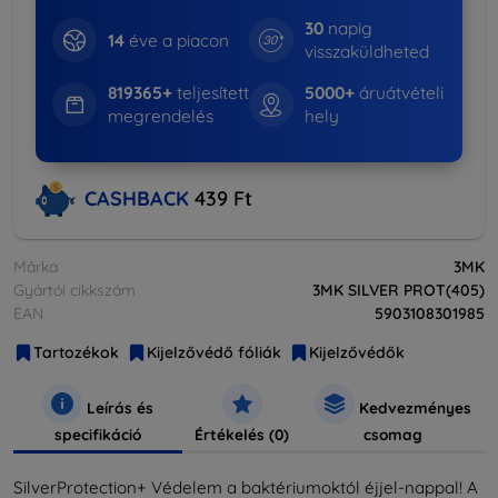
30
napig
14
éve a piacon
visszaküldheted
819365+
teljesített
5000+
áruátvételi
megrendelés
hely
CASHBACK
439 Ft
Márka
3MK
Gyártói cikkszám
3MK SILVER PROT(405)
EAN
5903108301985
Tartozékok
Kijelzővédő fóliák
Kijelzővédők
Leírás és
Kedvezményes
specifikáció
Értékelés (0)
csomag
SilverProtection+ Védelem a baktériumoktól éjjel-nappal! A