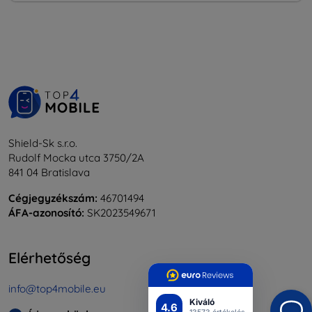
Shield-Sk s.r.o.
Rudolf Mocka utca 3750/2A
841 04 Bratislava
Cégjegyzékszám:
46701494
ÁFA-azonosító:
SK2023549671
Elérhetőség
info@top4mobile.eu
Kiváló
4.6