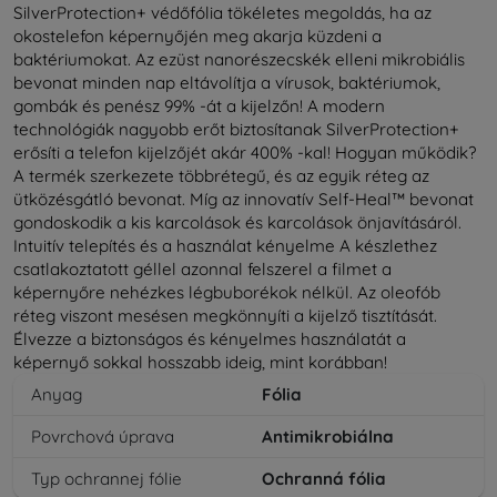
SilverProtection+ védőfólia tökéletes megoldás, ha az
okostelefon képernyőjén meg akarja küzdeni a
baktériumokat. Az ezüst nanorészecskék elleni mikrobiális
bevonat minden nap eltávolítja a vírusok, baktériumok,
gombák és penész 99% -át a kijelzőn! A modern
technológiák nagyobb erőt biztosítanak SilverProtection+
erősíti a telefon kijelzőjét akár 400% -kal! Hogyan működik?
A termék szerkezete többrétegű, és az egyik réteg az
ütközésgátló bevonat. Míg az innovatív Self-Heal™ bevonat
gondoskodik a kis karcolások és karcolások önjavításáról.
Intuitív telepítés és a használat kényelme A készlethez
csatlakoztatott géllel azonnal felszerel a filmet a
képernyőre nehézkes légbuborékok nélkül. Az oleofób
réteg viszont mesésen megkönnyíti a kijelző tisztítását.
Élvezze a biztonságos és kényelmes használatát a
képernyő sokkal hosszabb ideig, mint korábban!
Anyag
Fólia
Povrchová úprava
Antimikrobiálna
Typ ochrannej fólie
Ochranná fólia