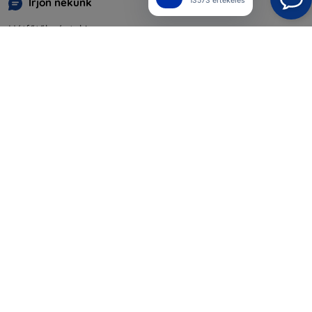
Írjon nekünk
13573 értékelés
Hétfőtől péntekig:
Online
8:00 - 16:00
Szombat és vasárnap:
Offline
Bevásárlás
Szállítás & Fizetés
Blog
Cashback
Áru visszaküldése
Reklamáció
Kapcsolat
Nagykereskedelmi