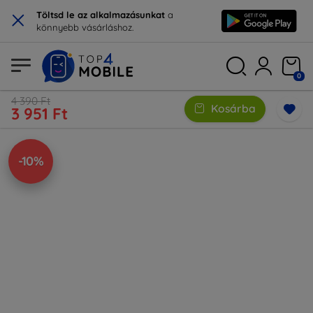
×
Töltsd le az alkalmazásunkat
a
könnyebb vásárláshoz.
0
4 390 Ft
Kosárba
3 951 Ft
-10%