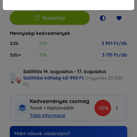
-
+
Kosárba
Mennyiségi kedvezmények
2db
10%
3 951 Ft/db
3db+
15%
3 731 Ft/db
Szállítás 14. augusztus - 17. augusztus
Szállítási költség-tól
990 Ft
(Ingyenes 30 000
Ft)
Kedvezményes csomag
-15%
Tokok + Kijelzővédők
Több információ
Miért nálunk vásároljon?