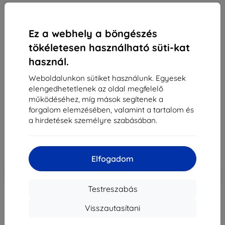
Ez a webhely a böngészés
tökéletesen használható süti-kat
használ.
3MK Apple iPhone XR/11 - 3mk SilverProtection+
Weboldalunkon sütiket használunk. Egyesek
Alkalmas:
Apple iPhone XR
Apple iPhone 11
elengedhetetlenek az oldal megfelelő
Leírás és specifikáció
működéséhez, míg mások segítenek a
forgalom elemzésében, valamint a tartalom és
4 390 Ft
a hirdetések személyre szabásában.
3 951 Ft
Ár ÁFA nelkül
3 111 Ft
Elfogadom
-10%
Kedvezmény kuponnal
EXTRA10
Kosárba
Testreszabás
Külső raktáron > 5 db
Visszautasítani