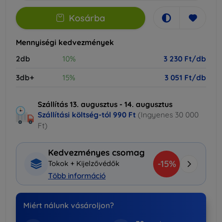
Kosárba
Mennyiségi kedvezmények
2db
10%
3 230 Ft/db
3db+
15%
3 051 Ft/db
Szállítás 13. augusztus - 14. augusztus
Szállítási költség-tól
990 Ft
(Ingyenes 30 000
Ft)
Kedvezményes csomag
-15%
Tokok + Kijelzővédők
Több információ
Miért nálunk vásároljon?