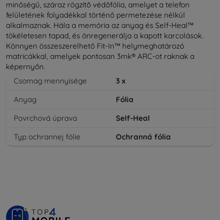
minőségű, száraz rögzítő védőfólia, amelyet a telefon
felületének folyadékkal történő permetezése nélkül
alkalmaznak. Hála a memória az anyag és Self-Heal™
tökéletesen tapad, és önregenerálja a kapott karcolások.
Könnyen összeszerelhető Fit-In™ helymeghatározó
matricákkal, amelyek pontosan 3mk® ARC-ot raknak a
képernyőn.
Csomag mennyisége
3
x
Anyag
Fólia
Povrchová úprava
Self-Heal
Typ ochrannej fólie
Ochranná fólia