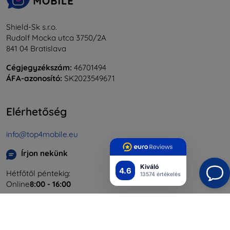
Shield-Sk s.r.o.
Rudolf Mocka utca 3750/2A
841 04 Bratislava
Cégjegyzékszám:
46701494
ÁFA-azonosító:
SK2023549671
Elérhetőség
info@top4mobile.eu
Írjon nekünk
Kiváló
4.6
Hétfőtől péntekig:
13574 értékelés
Online
8:00 - 16:00
Szombat és vasárnap:
Offline