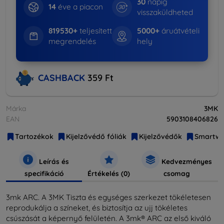
30
napig
14
éve a piacon
visszaküldheted
819530+
teljesített
5000+
áruátvételi
megrendelés
hely
CASHBACK
359 Ft
Márka
3MK
EAN
5903108406826
Tartozékok
Kijelzővédő fóliák
Kijelzővédők
Smartwa
Leírás és
Kedvezményes
specifikáció
Értékelés (0)
csomag
3mk ARC. A 3MK Tiszta és egységes szerkezet tökéletesen
reprodukálja a színeket, és biztosítja az ujj tökéletes
csúszását a képernyő felületén. A 3mk® ARC az első kiváló