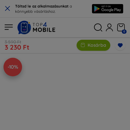
×
Töltsd le az alkalmazásunkat
a
könnyebb vásárláshoz.
0
3 590 Ft
Kosárba
3 230 Ft
-10%