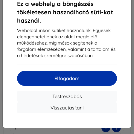
Ez a webhely a böngészés
tökéletesen használható süti-kat
használ.
3MK Fólia ARC Huawei Watch 3 Fullscreen Foil
(5903108406826)
Weboldalunkon sütiket használunk. Egyesek
elengedhetetlenek az oldal megfelelő
Alkalmas:
Huawei Watch 3
működéséhez, míg mások segítenek a
forgalom elemzésében, valamint a tartalom és
Leírás és specifikáció
a hirdetések személyre szabásában.
3 590 Ft
3 230 Ft
Elfogadom
Ár ÁFA nelkül
2 544 Ft
-10%
Kedvezmény kuponnal
EXTRA10
Kosárba
Testreszabás
Visszautasítani
Raktáron 1 darab
-
+