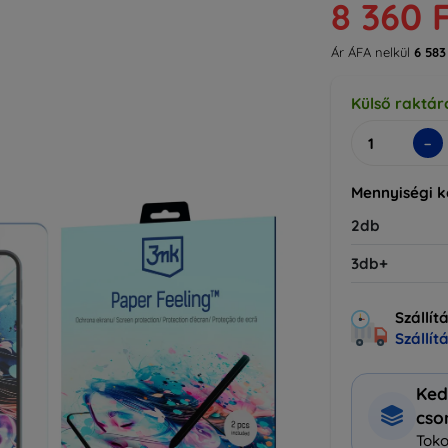
8 360 
Ár ÁFA nelkül
6 583
Külső raktár
-
Mennyiségi 
2db
3db+
Szállít
Szállít
Ked
cs
Toko