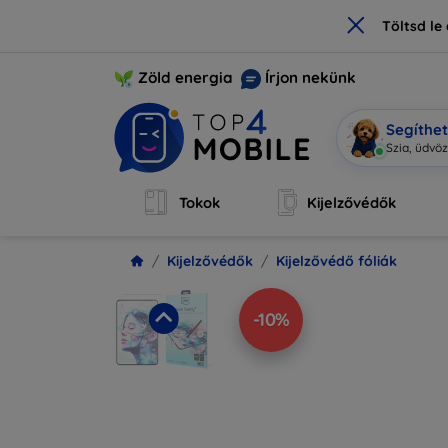
×
Töltsd l
Zöld energia
Írjon nekünk
Segíthe
Mob
|
Tokok
Kijelzővédők
Kijelzővédők
Kijelzővédő fóliák
-10%