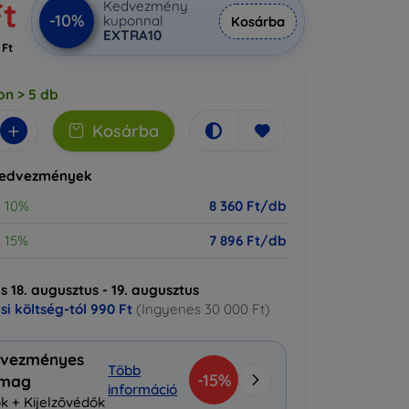
Ft
Kedvezmény
-10%
kuponnal
Kosárba
EXTRA10
 Ft
on > 5 db
+
Kosárba
kedvezmények
10%
8 360 Ft/db
15%
7 896 Ft/db
ás 18. augusztus - 19. augusztus
ási költség-tól
990 Ft
(Ingyenes 30 000 Ft)
vezményes
Több
-15%
omag
információ
k + Kijelzővédők