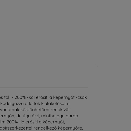
s toll - 200% -kal erősíti a képernyőt -csak
kadályozza a foltok kialakulását a
evonatnak köszönhetően rendkívüli
pernyőn, de úgy érzi, mintha egy darab
lm 200% -ig erősíti a képernyőt,
 papírszerkezettel rendelkező képernyőre,