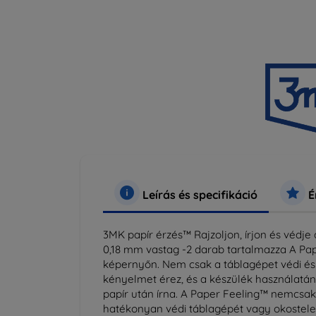
Leírás és specifikáció
É
3MK papír érzés™ Rajzoljon, írjon és védje a
0,18 mm vastag -2 darab tartalmazza A Pap
képernyőn. Nem csak a táblagépet védi és
kényelmet érez, és a készülék használatána
papír után írna. A Paper Feeling™ nemcsak 
hatékonyan védi táblagépét vagy okostelefo