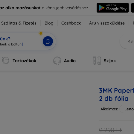
e az alkalmazásunkat
a könnyebb vásárláshoz.
Szállítás & Fizetés
Blog
Cashback
Áru visszaküldése
tünk?
Tartozékok
Audio
Szíjak
3MK PaperF
2 db fólia
Alkalmas:
Lenov
9 290 Ft