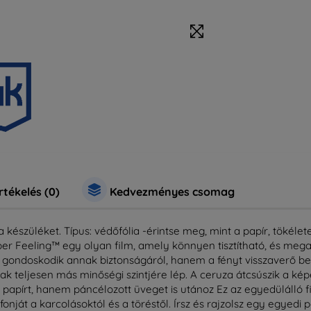
rtékelés (0)
Kedvezményes csomag
 készüléket. Típus: védőfólia -érintse meg, mint a papír, tökélete
er Feeling™ egy olyan film, amely könnyen tisztítható, és mega
 gondoskodik annak biztonságáról, hanem a fényt visszaverő b
k teljesen más minőségi szintjére lép. A ceruza átcsúszik a ké
papírt, hanem páncélozott üveget is utánoz Ez az egyedülálló fi
nját a karcolásoktól és a töréstől. Írsz és rajzolsz egy egyedi