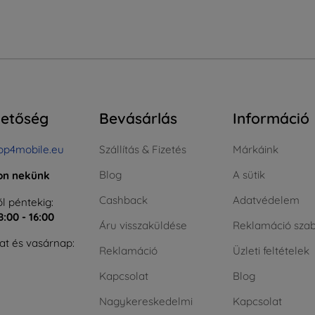
hetőség
Bevásárlás
Információ
op4mobile.eu
Szállítás & Fizetés
Márkáink
Blog
A sütik
jon nekünk
Cashback
Adatvédelem
l péntekig:
8:00 - 16:00
Áru visszaküldése
Reklamáció szab
t és vasárnap:
Reklamáció
Üzleti feltételek
Kapcsolat
Blog
Nagykereskedelmi
Kapcsolat