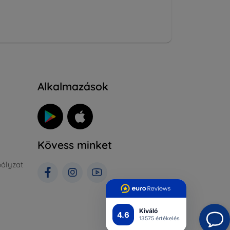
Alkalmazások
Kövess minket
ályzat
Kiváló
4.6
13575 értékelés