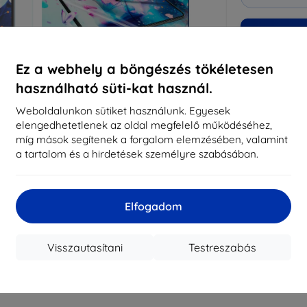
Miért nálu
Ez a webhely a böngészés tökéletesen
14
év
használható süti-kat használ.
8197
Weboldalunkon sütiket használunk. Egyesek
meg
elengedhetetlenek az oldal megfelelő működéséhez,
míg mások segítenek a forgalom elemzésében, valamint
a tartalom és a hirdetések személyre szabásában.
CASH
Elfogadom
Márka
EAN
Tartozékok
Visszautasítani
Testreszabás