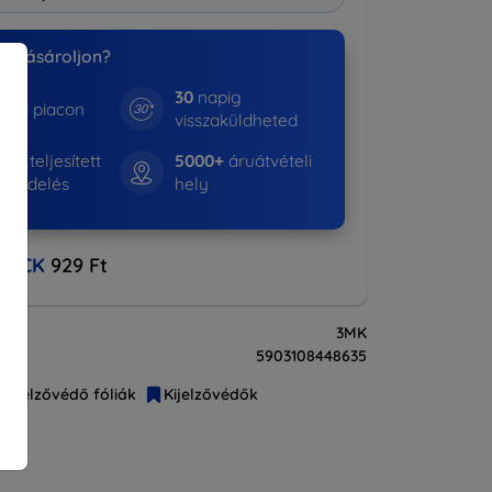
nk vásároljon?
30
napig
e a piacon
visszaküldheted
01+
teljesített
5000+
áruátvételi
rendelés
hely
BACK
929 Ft
3MK
5903108448635
Kijelzővédő fóliák
Kijelzővédők