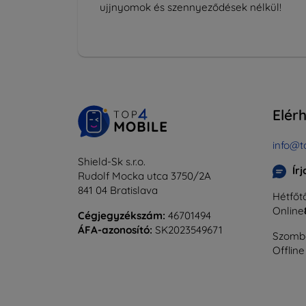
ujjnyomok és szennyeződések nélkül!
Elér
info@t
Shield-Sk s.r.o.
Ír
Rudolf Mocka utca 3750/2A
841 04 Bratislava
Hétfőtő
Online
Cégjegyzékszám:
46701494
ÁFA-azonosító:
SK2023549671
Szomba
Offline