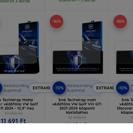
aktáron 3 darab
-10%
-10%
Kedvezmény
Kedvezmény
%
-10%
-10%
EXTRA10
EXTRA10
kuponnal
kuponnal
k
k TechWrap Matte
3mk TechWrap matt
3mk T
er védőfólia VW Golf
védőfólia VW Golf VIII GTI
védőfól
I R 2024 - 12,9"-hez
2021-2024 központi
Discove
kijelzőjéhez
közpon
12 990 Ft
12 990 Ft
11 691 Ft
11 691 Ft
1
ktáron > 5 darab