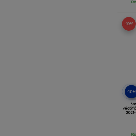
Ra
-10%
-10
3m
védőfó
2021-
Ra