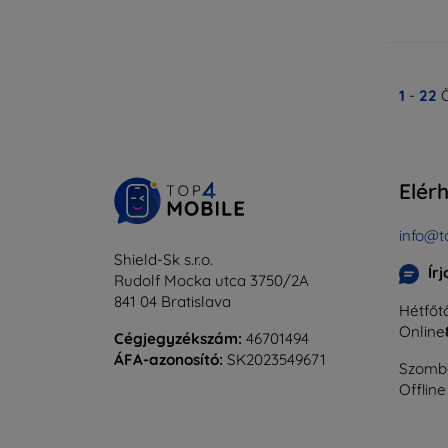
1
-
22
Ö
Elér
info@t
Shield-Sk s.r.o.
Ír
Rudolf Mocka utca 3750/2A
841 04 Bratislava
Hétfőtő
Online
Cégjegyzékszám:
46701494
ÁFA-azonosító:
SK2023549671
Szomba
Offline