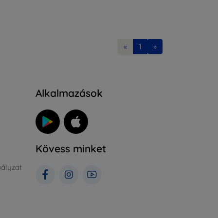
«
1
»
Alkalmazások
Kövess minket
ályzat