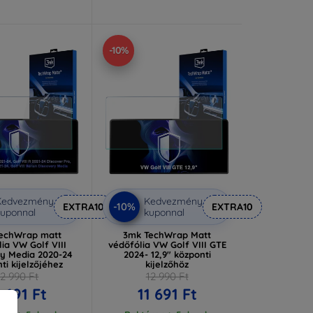
-10%
Kedvezmény
Kedvezmény
-10%
EXTRA10
EXTRA10
uponnal
kuponnal
echWrap matt
3mk TechWrap Matt
ia VW Golf VIII
védőfólia VW Golf VIII GTE
ry Media 2020-24
2024- 12,9" központi
ti kijelzőjéhez
kijelzőhöz
12 990 Ft
12 990 Ft
1 691 Ft
11 691 Ft