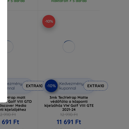
ron > 5 darab
Raktáron > 5 darab
-10%
Kedvezmény
Kedvezmény
-10%
EXTRA10
EXTRA10
uponnal
kuponnal
echWrap matt
3mk TechWrap Matte
 VW Golf VIII GTD
védőfólia a központi
Discover Media
kijelzőhöz VW Golf VIII GTE
ti kijelzőjéhez
2021-24
12 990 Ft
12 990 Ft
1 691 Ft
11 691 Ft