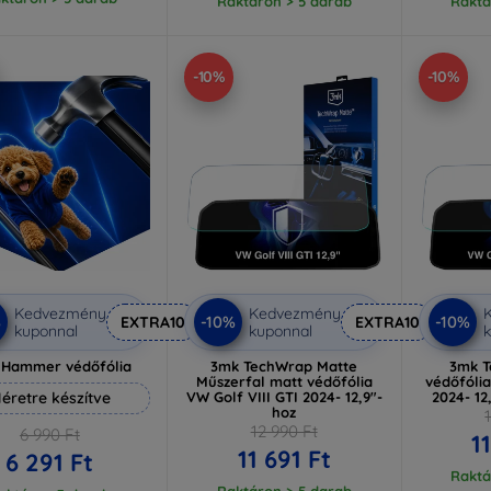
Raktáron > 5 darab
Raktá
-10%
-10%
Kedvezmény
Kedvezmény
%
-10%
-10%
EXTRA10
EXTRA10
kuponnal
kuponnal
k
 Hammer védőfólia
3mk TechWrap Matte
3mk T
Műszerfal matt védőfólia
védőfólia
éretre készítve
VW Golf VIII GTI 2024- 12,9"-
2024- 12
hoz
12 990 Ft
6 990 Ft
1
11 691 Ft
6 291 Ft
Raktá
Raktáron > 5 darab