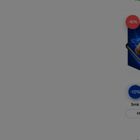
-10%
-10
3mk
M