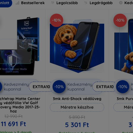
nlott
Bestsellerek
Legolcsóbb
Legdrágabb
Ked
-10%
-10%
Kedvezmény
Kedvezmény
%
-10%
-10%
EXTRA10
EXTRA10
kuponnal
kuponnal
k
chWrap Matte Center
3mk Anti-Shock védőüveg
3mk Pur
ay védőfólia VW Golf
scovery Media 2017-23-
Méretre készítve
Mére
hoz
12 990 Ft
5 890 Ft
11 691 Ft
5 301 Ft
3
ktáron > 5 darab