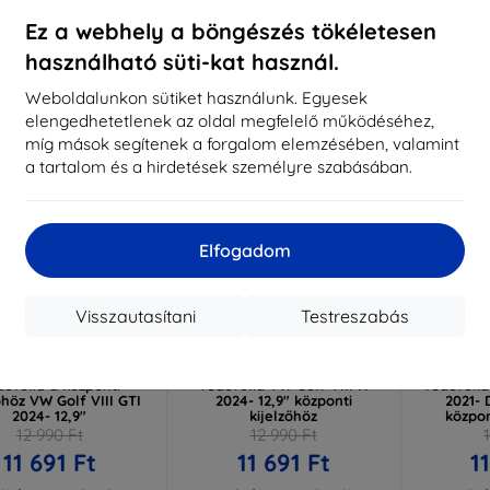
Raktáron > 5 darab
Raktá
Ez a webhely a böngészés tökéletesen
használható süti-kat használ.
-10%
-10%
Weboldalunkon sütiket használunk. Egyesek
elengedhetetlenek az oldal megfelelő működéséhez,
míg mások segítenek a forgalom elemzésében, valamint
a tartalom és a hirdetések személyre szabásában.
Elfogadom
Visszautasítani
Testreszabás
Kedvezmény
Kedvezmény
%
-10%
-10%
EXTRA10
EXTRA10
kuponnal
kuponnal
k
k TechWrap matt
3mk TechWrap Matt
3mk T
dőfólia a központi
védőfólia VW Golf VIII R
védőfólia
őhöz VW Golf VIII GTI
2024- 12,9" központi
2021- 
2024- 12,9"
kijelzőhöz
közpon
12 990 Ft
12 990 Ft
11 691 Ft
11 691 Ft
1