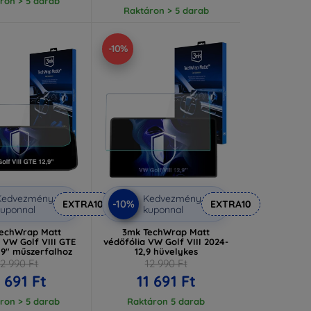
ron > 5 darab
Raktáron > 5 darab
-10%
Kedvezmény
Kedvezmény
-10%
EXTRA10
EXTRA10
uponnal
kuponnal
echWrap Matt
3mk TechWrap Matt
 VW Golf VIII GTE
védőfólia VW Golf VIII 2024-
,9" műszerfalhoz
12,9 hüvelykes
12 990 Ft
12 990 Ft
1 691 Ft
11 691 Ft
ron > 5 darab
Raktáron 5 darab