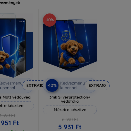
vezmények
-10%
Kedvezmény
Kedvezmény
-10%
EXTRA10
EXTRA10
uponnal
kuponnal
e Matt védőüveg
3mk Silverprotection+
védőfólia
tre készítve
Méretre készítve
4 390 Ft
6 590 Ft
 951 Ft
5 931 Ft