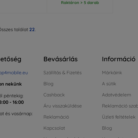
Raktáron > 5 darab
sszes találat
22
.
hetőség
Bevásárlás
Információ
op4mobile.eu
Szállítás & Fizetés
Márkáink
Blog
A sütik
jon nekünk
Cashback
Adatvédelem
l péntekig:
8:00 - 16:00
Áru visszaküldése
Reklamáció szab
t és vasárnap:
Reklamáció
Üzleti feltételek
Kapcsolat
Blog