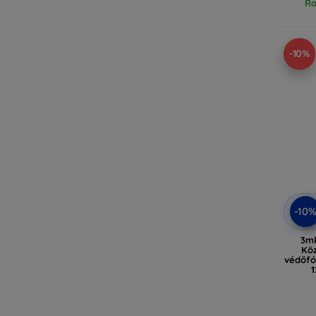
Ra
-10%
-10
3m
Köz
védőfó
1