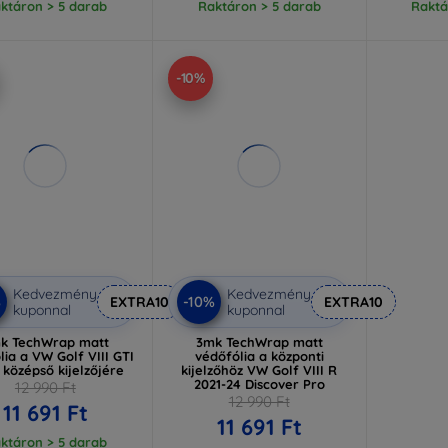
ktáron > 5 darab
Raktáron > 5 darab
Raktá
-10%
Kedvezmény
Kedvezmény
%
-10%
EXTRA10
EXTRA10
kuponnal
kuponnal
k TechWrap matt
3mk TechWrap matt
lia a VW Golf VIII GTI
védőfólia a központi
 középső kijelzőjére
kijelzőhöz VW Golf VIII R
2021-24 Discover Pro
12 990 Ft
12 990 Ft
11 691 Ft
11 691 Ft
ktáron > 5 darab