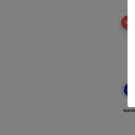
-10%
-10
3m
vé
kijelz