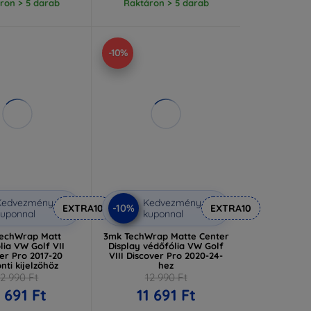
ron > 5 darab
Raktáron > 5 darab
-10%
Kedvezmény
Kedvezmény
-10%
EXTRA10
EXTRA10
uponnal
kuponnal
echWrap Matt
3mk TechWrap Matte Center
lia VW Golf VII
Display védőfólia VW Golf
er Pro 2017-20
VIII Discover Pro 2020-24-
nti kijelzőhöz
hez
12 990 Ft
12 990 Ft
1 691 Ft
11 691 Ft