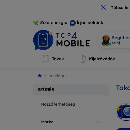
×
Töltsd l
Zöld energia
Írjon nekünk
Segíthe
Mobi vagy
Tokok
Kijelzővédők
Katalógus
Toko
SZŰRÉS
Hozzáferhetőség
Márka