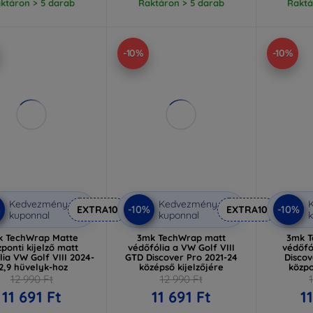
ktáron > 5 darab
Raktáron > 5 darab
Raktá
-10%
-10%
Kedvezmény
Kedvezmény
%
-10%
-10%
EXTRA10
EXTRA10
kuponnal
kuponnal
k
k TechWrap Matte
3mk TechWrap matt
3mk T
ponti kijelző matt
védőfólia a VW Golf VIII
védőfó
lia VW Golf VIII 2024-
GTD Discover Pro 2021-24
Discov
2,9 hüvelyk-hoz
középső kijelzőjére
közpo
12 990 Ft
12 990 Ft
11 691 Ft
11 691 Ft
1