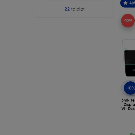
Ajá
22
találat
-10%
-10
3mk Te
Displ
VII Di
Ra